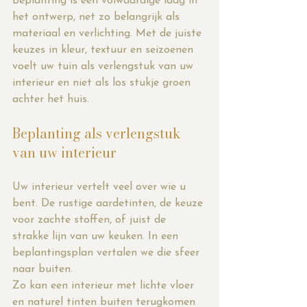
Beplanting is een volwaardige laag in 
het ontwerp, net zo belangrijk als 
materiaal en verlichting. Met de juiste 
keuzes in kleur, textuur en seizoenen 
voelt uw tuin als verlengstuk van uw 
interieur en niet als los stukje groen 
achter het huis.
Beplanting als verlengstuk 
van uw interieur
Uw interieur vertelt veel over wie u 
bent. De rustige aardetinten, de keuze 
voor zachte stoffen, of juist de 
strakke lijn van uw keuken. In een 
beplantingsplan vertalen we die sfeer 
naar buiten.
Zo kan een interieur met lichte vloer 
en naturel tinten buiten terugkomen 