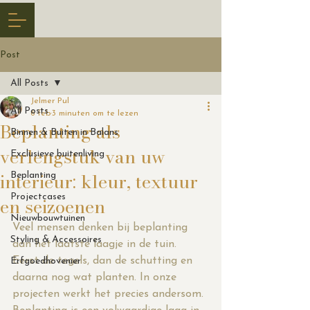
Post
All Posts
Jelmer Pul
All Posts
6 feb
3 minuten om te lezen
Beplanting als
Binnen & Buiten in Balans
verlengstuk van uw
Exclusieve buitenliving
interieur: kleur, textuur
Beplanting
Projectcases
en seizoenen
Nieuwbouwtuinen
Veel mensen denken bij beplanting 
Styling & Accessoires
aan het laatste laagje in de tuin. 
Eerst de tegels, dan de schutting en 
Erfgoedhovenier
daarna nog wat planten. In onze 
projecten werkt het precies andersom. 