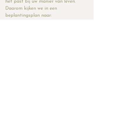
het past bij uw manier van leven.
Daarom kijken we in een 
beplantingsplan naar:
gewenste onderhoudsniveau
hoeveelheid zon en schaduw
zichtlijnen vanuit huis en terrassen
uw favoriete sfeer en kleuren
Op basis daarvan maken we een 
helder plan met plantenlijst, indeling 
en sfeerbeelden. 
Zo weet u precies hoe uw tuin zich in 
de komende jaren ontwikkelt en welke 
beleving u per seizoen mag 
verwachten.
Klaar voor een tuin die het 
hele jaar door bij u past
Ziet u nu dat er veel meer mogelijk is 