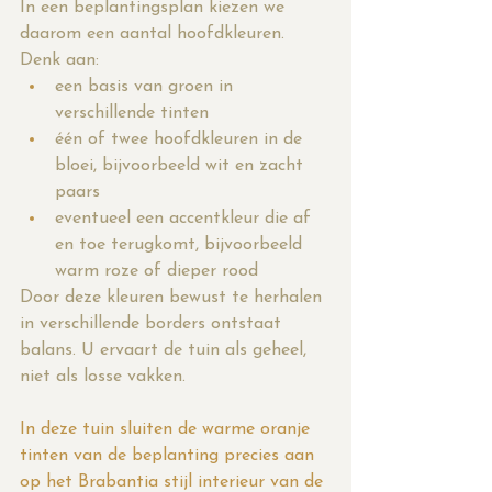
In een beplantingsplan kiezen we 
daarom een aantal hoofdkleuren. 
Denk aan:
een basis van groen in 
verschillende tinten
één of twee hoofdkleuren in de 
bloei, bijvoorbeeld wit en zacht 
paars
eventueel een accentkleur die af 
en toe terugkomt, bijvoorbeeld 
warm roze of dieper rood
Door deze kleuren bewust te herhalen 
in verschillende borders ontstaat 
balans. U ervaart de tuin als geheel, 
niet als losse vakken.
In deze tuin sluiten de warme oranje 
tinten van de beplanting precies aan 
op het Brabantia stijl interieur van de 