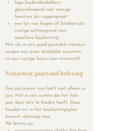
lage bodembedekkers 
gecombineerd met stevige 
heesters als ruggengraat
een lijn van hagen of blokken als 
rustige achtergrond voor 
speelsere beplanting
Net als in een goed gestyled interieur 
zorgen een paar duidelijke accenten 
en een rustige basis voor evenwicht.
Seizoenen: jaarrond beleving
Een exclusieve tuin leeft niet alleen in 
juni. Het is een ruimte die het hele 
jaar door iets te bieden heeft. Daar 
houden we in het beplantingsplan 
bewust rekening mee.
We letten op:
voorjaarsaccenten vlakbij het huis 