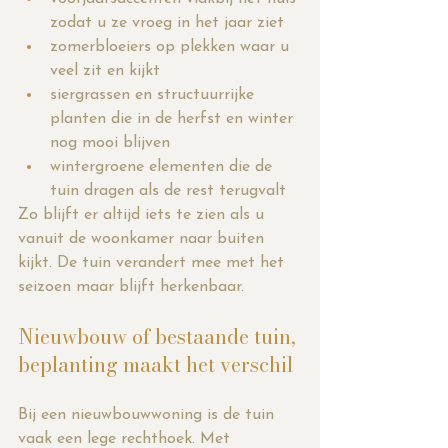
zodat u ze vroeg in het jaar ziet
zomerbloeiers op plekken waar u 
veel zit en kijkt
siergrassen en structuurrijke 
planten die in de herfst en winter 
nog mooi blijven
wintergroene elementen die de 
tuin dragen als de rest terugvalt
Zo blijft er altijd iets te zien als u 
vanuit de woonkamer naar buiten 
kijkt. De tuin verandert mee met het 
seizoen maar blijft herkenbaar.
Nieuwbouw of bestaande tuin, 
beplanting maakt het verschil
Bij een nieuwbouwwoning is de tuin 
vaak een lege rechthoek. Met 