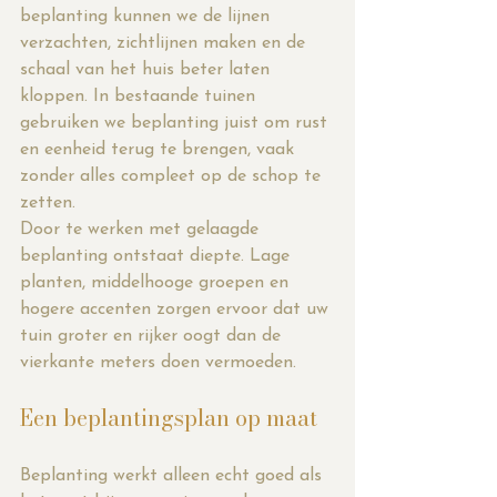
beplanting kunnen we de lijnen 
verzachten, zichtlijnen maken en de 
schaal van het huis beter laten 
kloppen. In bestaande tuinen 
gebruiken we beplanting juist om rust 
en eenheid terug te brengen, vaak 
zonder alles compleet op de schop te 
zetten.
Door te werken met gelaagde 
beplanting ontstaat diepte. Lage 
planten, middelhooge groepen en 
hogere accenten zorgen ervoor dat uw 
tuin groter en rijker oogt dan de 
vierkante meters doen vermoeden.
Een beplantingsplan op maat
Beplanting werkt alleen echt goed als 