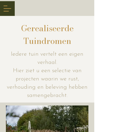
Gerealiseerde
Tuindromen
Iedere tuin vertelt een eigen
verhaal.
Hier ziet u een selectie van
projecten waarin we rust,
verhouding en beleving hebben
samengebracht.