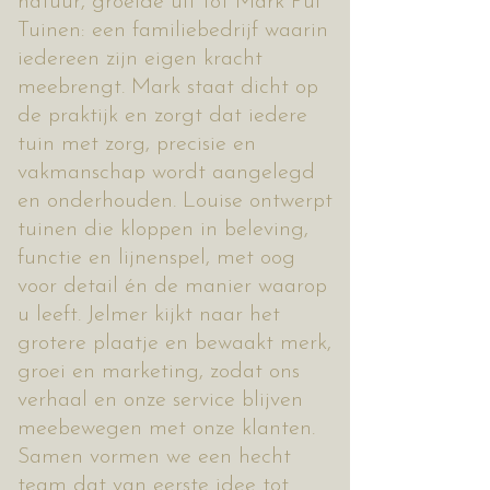
natuur, groeide uit tot Mark Pul
Tuinen: een familiebedrijf waarin
iedereen zijn eigen kracht
meebrengt. Mark staat dicht op
de praktijk en zorgt dat iedere
tuin met zorg, precisie en
vakmanschap wordt aangelegd
en onderhouden. Louise ontwerpt
tuinen die kloppen in beleving,
functie en lijnenspel, met oog
voor detail én de manier waarop
u leeft. Jelmer kijkt naar het
grotere plaatje en bewaakt merk,
groei en marketing, zodat ons
verhaal en onze service blijven
meebewegen met onze klanten.
Samen vormen we een hecht
team dat van eerste idee tot