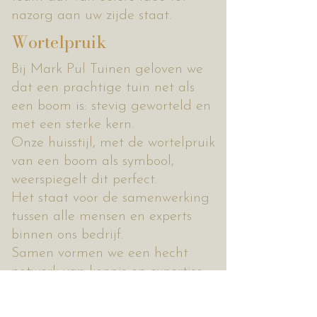
nazorg aan uw zijde staat.
Wortelpruik
Bij Mark Pul Tuinen geloven we
dat een prachtige tuin net als
een boom is: stevig geworteld en
met een sterke kern.
Onze huisstijl, met de wortelpruik
van een boom als symbool,
weerspiegelt dit perfect.
Het staat voor de samenwerking
tussen alle mensen en experts
binnen ons bedrijf.
Samen vormen we een hecht
netwerk van kennis en expertise
dat ernaar streeft om het
uiteindelijke doel te bereiken: