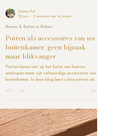
Jelmer Pul
12 jun
3 minuten om te lezen
Binnen & Buiten in Balans
Potten als accessoires van uw
buitenkamer: geen bijzaak
maar blikvanger
Potten horen niet op het lijstje van laatste
aankopen maar zijn volwaardige accessoires van uw
buitenkamer. In deze blog leest u hoe potten als
onderdeel van het ontwerp zorgen voor structuur,
sfeer en gelaagdheid. Met de juiste vorm, kleur en
beplanting worden potten echte blikvangers in
plaats van losse decoratie.