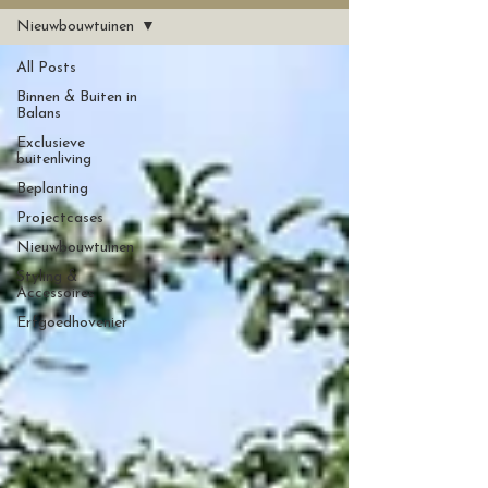
Nieuwbouwtuinen
All Posts
Binnen & Buiten in
Balans
Exclusieve
buitenliving
Beplanting
Projectcases
Nieuwbouwtuinen
Styling &
Accessoires
Erfgoedhovenier