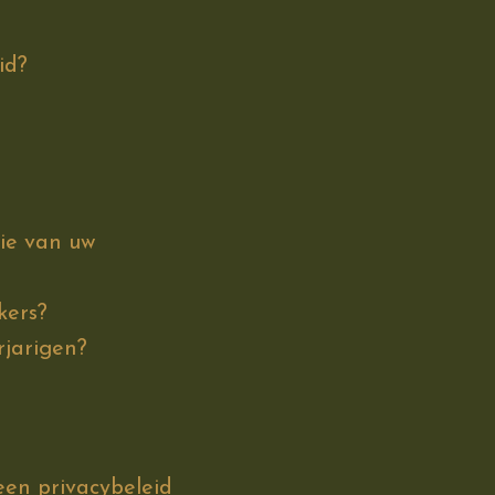
id?
tie van uw
kers?
rjarigen?
een privacybeleid