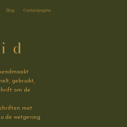
Blog
Contactpagina
eid
bekendmaakt
lt, gebruikt,
chrift om de
schriften met
t u de wetgeving