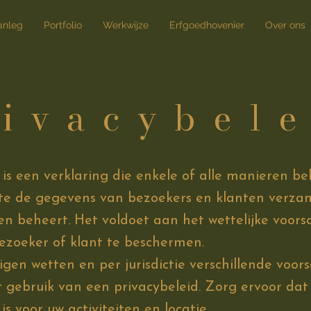
anleg
Portfolio
Werkwijze
Erfgoedhovenier
Over ons
ivacybel
 is een verklaring die enkele of alle manieren 
e de gegevens van bezoekers en klanten verzame
 beheert. Het voldoet aan het wettelijke voors
ezoeker of klant te beschermen.
en wetten en per jurisdictie verschillende voor
t gebruik van een privacybeleid. Zorg ervoor da
is voor uw activiteiten en locatie.